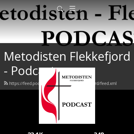
Metodisten Flekkefjord
- Podcast
https://feed.podbean.com/metodistflekkefjord/feed.xml